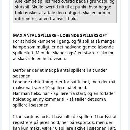
Alle kampe spilles med overtid både i grundspil og
slutspil. Skulle overtid nå til et punkt, hvor begge
hold ønsker at aftale den uafgjort, skal en admin
informeres, af en fra hvert hold.
MAX ANTAL SPILLERE - LØBENDE SPILLERSKIFT
For at holde kampene i gang, og få spillet så mange
kampe som muligt, er det nødvendigt med løbende
spillerskift. Men det skaber også en større risiko for
at skævride en hel division.
Derfor er der et max på antal spillere i alt under
sæsonen.
Løbende udskiftninger er fortsat tilladt, men der må
maksimalt være 10 spillere på et hold.
Har man f.eks. har 7 spillere fra start, og en forlader
holdet og en ny kommer til - så tæller det som 8
spillere i sæsonen.
I kan sagtens fortsat have alle de spillere I har lyst at
registrere på jeres hold, her på esport.dk, men der
kan kun maks. være 10 spillere aktive i sæsonen i alt.