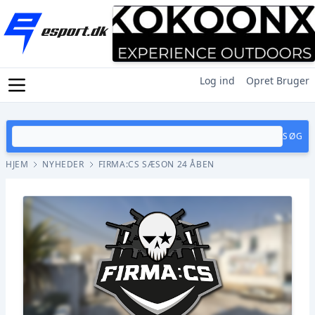
Log ind
Opret Bruger
SØG
HJEM
NYHEDER
FIRMA:CS SÆSON 24 ÅBEN