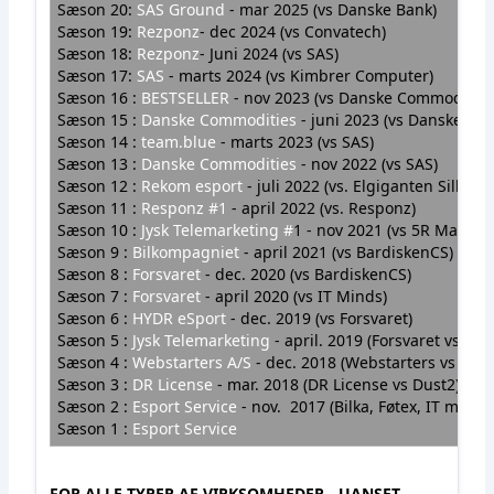
Sæson 20:
SAS Ground
- mar 2025 (vs Danske Bank)
Sæson 19:
Rezponz
- dec 2024 (vs Convatech)
Sæson 18:
Rezponz
- Juni 2024 (vs SAS)
Sæson 17
:
SAS
- marts 2024 (vs Kimbrer Computer)
Sæson 16 :
BESTSELLER
- nov 2023 (vs Danske Commodotie
Sæson 15 :
Danske Commodities
-
juni
2023 (vs Danske Ban
Sæson 14 :
team.blue
-
marts 2023 (vs SAS)
Sæson 13 :
Danske Commodities
-
nov 2022 (vs SAS)
Sæson 12 :
Rekom esport
- juli 2022 (vs. Elgiganten Silkebr
Sæson 11 :
Responz #1
- april 2022 (vs. Responz)
Sæson 10 :
Jysk Telemarketing #
1
- nov 2021 (vs 5R Market
Sæson 9 :
Bilkompagniet
- april 2021 (vs BardiskenCS)
Sæson 8 :
Forsvaret
- dec. 2020 (vs BardiskenCS)
Sæson 7 :
Forsvaret
- april 2020 (vs IT Minds)
Sæson 6 :
HYDR eSport
- dec. 2019 (vs Forsvaret)
Sæson 5 :
Jysk Telemarketing
- april. 2019 (Forsvare
Sæson 4 :
Webstarters A/S
- dec. 2018 (Webstarters vs IT
Sæson 3 :
DR License
- mar. 2018 (DR License vs Dust2)
Sæson 2 :
Esport Service
- nov. 2017 (Bilka, Føtex, IT minds
Sæson 1 :
Esport Service
FOR ALLE TYPER AF VIRKSOMHEDER - UANSET