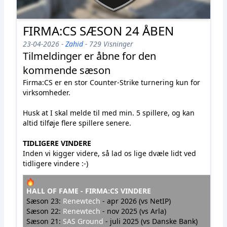
FIRMA:CS SÆSON 24 ÅBEN
23-04-2026 -
Zahid
- 729 Visninger
Tilmeldinger er åbne for den
kommende sæson
Firma:CS er en stor Counter-Strike turnering kun for
virksomheder.
Husk at I skal melde til med min. 5 spillere, og kan
altid tilføje flere spillere senere.
TIDLIGERE VINDERE
Inden vi kigger videre, så lad os lige dvæle lidt ved
tidligere vindere :-)
HALL OF FAME - FIRMA:CS VINDERE
Sæson 23:
Renewtech
- apr 2026 (vs NetIP)
Sæson 22:
Renewtech
- nov 2025 (vs Arla)
Sæson 21:
SAS Ground
- juli 2025 (vs Danske Bank)