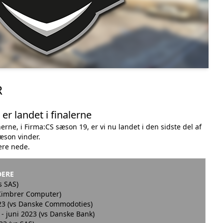
R
er landet i finalerne
nerne, i Firma:CS sæson 19, er vi nu landet i den sidste del af
æson vinder.
gere nede.
DERE
s SAS)
 Kimbrer Computer)
23 (vs Danske Commodoties)
-
juni
2023 (vs Danske Bank)