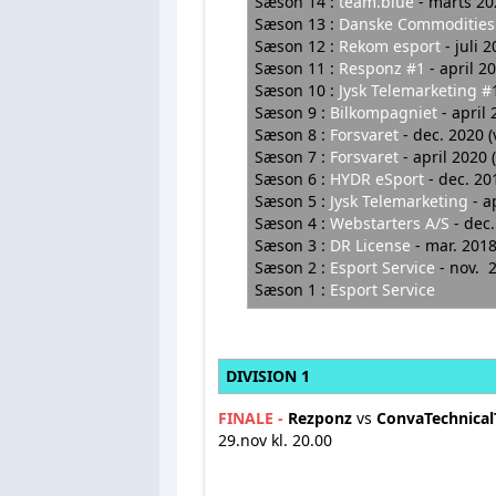
Sæson 14 :
team.blue
-
marts 20
Sæson 13 :
Danske Commodities
Sæson 12 :
Rekom esport
- juli 
Sæson 11 :
Responz #1
- april 
Sæson 10 :
Jysk Telemarketing #
Sæson 9 :
Bilkompagniet
- april
Sæson 8 :
Forsvaret
- dec. 2020 
Sæson 7 :
Forsvaret
- april 2020
Sæson 6 :
HYDR eSport
- dec. 20
Sæson 5 :
Jysk Telemarketing
- a
Sæson 4 :
Webstarters A/S
- dec
Sæson 3 :
DR License
- mar. 201
Sæson 2 :
Esport Service
- nov. 
Sæson 1 :
Esport Service
DIVISION 1
FINALE -
Rezponz
vs
ConvaTechnica
29.nov kl. 20.00