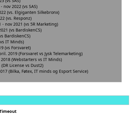
23 (vs SAS)
-
nov 2022 (vs SAS)
2022 (vs. Elgiganten Silkebronx)
2022 (vs. Responz)
1
- nov 2021 (vs 5R Marketing)
 2021 (vs BardiskenCS)
(vs BardiskenCS)
 (vs IT Minds)
19 (vs Forsvaret)
pril. 2019 (Forsvaret vs Jysk Telemarketing)
. 2018 (Webstarters vs IT Minds)
8 (DR License vs Dust2)
2017 (Bilka, Føtex, IT minds og Esport Service)
lTimeout