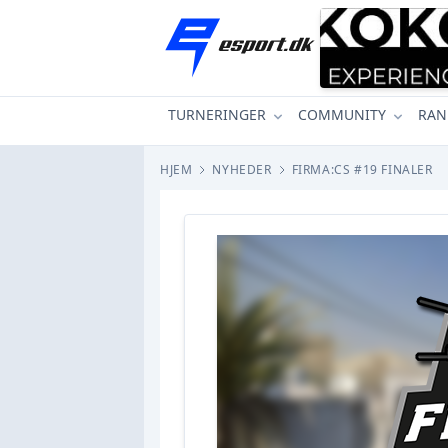
TURNERINGER
COMMUNITY
RAN
HJEM
NYHEDER
FIRMA:CS #19 FINALER