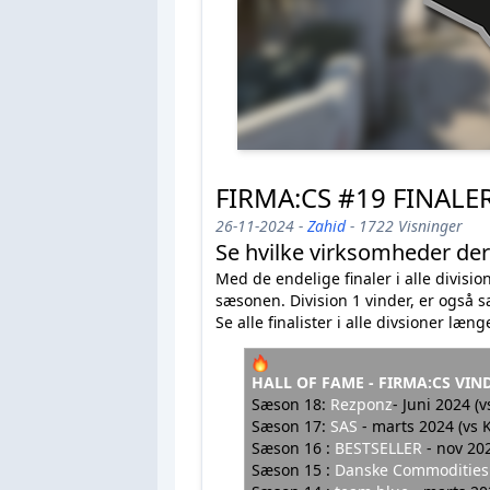
FIRMA:CS #19 FINALE
26-11-2024 -
Zahid
- 1722 Visninger
Se hvilke virksomheder der 
Med de endelige finaler i alle divisio
sæsonen. Division 1 vinder, er også s
Se alle finalister i alle divsioner læn
HALL OF FAME - FIRMA:CS VIN
Sæson 18:
Rezponz
- Juni 2024 (v
Sæson 17
:
SAS
- marts 2024 (vs
Sæson 16 :
BESTSELLER
- nov 20
Sæson 15 :
Danske Commodities