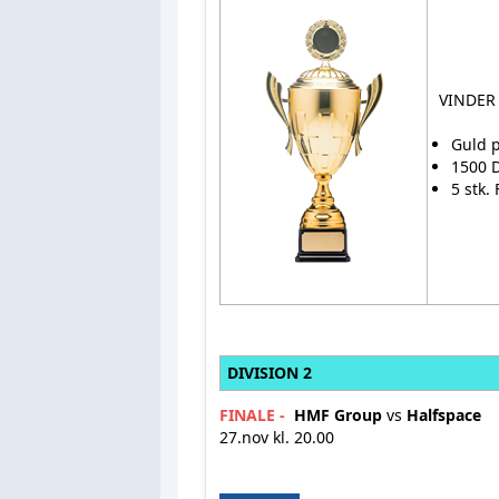
VINDER 
Guld 
1500 
5 stk.
DIVISION 2
FINALE -
HMF Group
vs
Halfspace
27.nov kl. 20.00