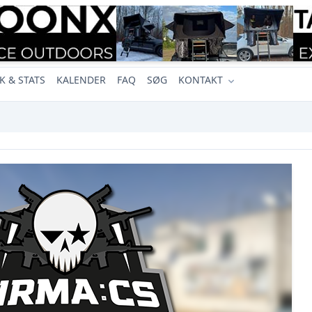
K & STATS
KALENDER
FAQ
SØG
KONTAKT