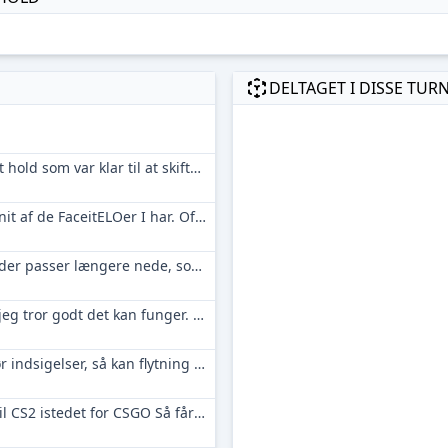
DELTAGET I DISSE TUR
Det lykkedes mig desværre ikke at finde et hold som var klar til at skifte i denne omgang :-(
Det er som du siger selv Peter. Det er et snit af de FaceitELOer I har. Oftest bliver snittet rykket lidt fordi man har en eller 2 spillere med høj elo. Og omvendt kan der også være spillere med eloer der trækker længere ned, end det som holdet selv opfatter sig som. Vi kan, i sådanne tilfælde, f.eks. stå i sådan en situation, at vi skal vurder om 2 meget gode spillere kan ændre en kamp for jer eller ej. Fordi det vil betyde noget for niveauet i hele gruppen som sådan.
Der er ikke rigtigt nogen hold på papiret der passer længere nede, som vi kan flytte op. Jeg prøver at forhøre mig
Ja I har en lidt skæv fordeling på ELO, og jeg tror godt det kan funger. I er flyttet ned til div3
Flyttet, men håber ikke at der er andre gør indsigelser, så kan flytning komme i klemme
Hej Du skal sørge for at lave dit hold om til CS2 istedet for CSGO Så får du adgang til tilmelding