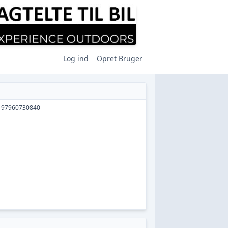
Log ind
Opret Bruger
197960730840