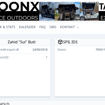
K & STATS
KALENDER
FAQ
SØG
KONTAKT
Zahid "Sui" Butt
SPIL IDS
meldt esport.dk
24/06/2018
Steam :
76561
ortsID :
1
 HOLD