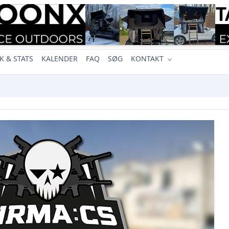
K & STATS
KALENDER
FAQ
SØG
KONTAKT