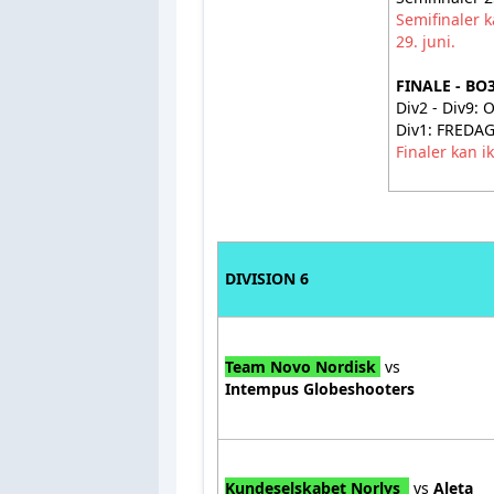
Semifinaler k
29. juni.
FINALE - BO
Div2 - Div9
Div1: FREDAG
Finaler kan ik
DIVISION 6
Team Novo Nordisk
vs
Intempus Globeshooters
Kundeselskabet Norlys
vs
Aleta