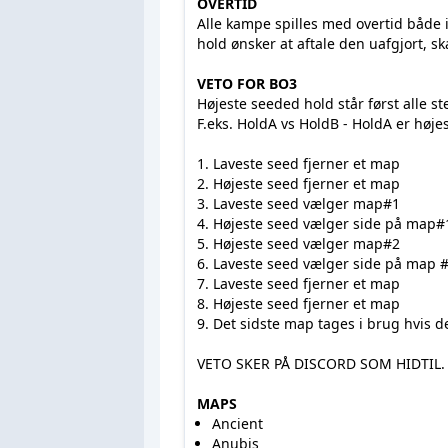
OVERTID
Alle kampe spilles med overtid både i 
hold ønsker at aftale den uafgjort,
VETO FOR BO3
Højeste seeded hold står først all
F.eks. HoldA vs HoldB - HoldA er h
1. Laveste seed fjerner et map
2. Højeste seed fjerner et m
3. Laveste seed vælger map
4. Højeste seed vælger side 
5. Højeste seed vælger map#
6. Laveste seed vælger side p
7. Laveste seed fjerner et m
8. Højeste seed fjerner et m
9. Det sidste map tages i brug hvis
VETO SKER PÅ DISCORD SOM HIDTIL
MAPS
Ancient
Anubis