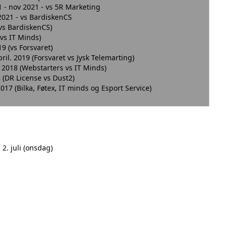
1 - nov 2021 - vs 5R Marketing
l 2021 - vs BardiskenCS
020 (vs BardiskenCS)
2020 (vs IT Minds)
 2019 (vs Forsvaret)
april. 2019 (Forsvaret vs Jysk Telemarting)
c. 2018 (Webstarters vs IT Minds)
018 (DR License vs Dust2)
 2017 (Bilka, Føtex, IT minds og Esport Service)
): 2. juli (onsdag)