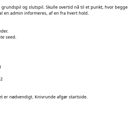
grundspil og slutspil. Skulle overtid nå til et punkt, hvor begge
 skal en admin informeres, af en fra hvert hold.
e steder.
øjeste seed.
ap
#1
på map#1
2
å map #2
ap
ap
 det er nødvendigt. Knivrunde afgør startside.
.