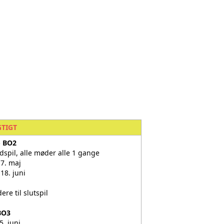
GTIGT
- BO2
dspil, alle møder alle 1 gange
p: 7. maj
: 18. juni
videre til slutspil
BO3
 25. juni