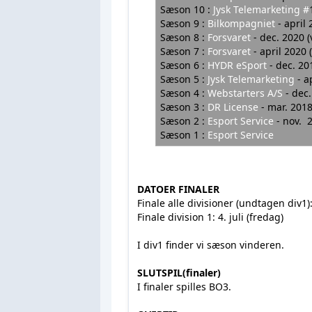
Sæson 10 :
Jysk Telemarketing #
Sæson 9 :
Bilkompagniet
- apri
Sæson 8 :
Forsvaret
- dec. 2
Sæson 7 :
Forsvaret
- april 
Sæson 6 :
HYDR eSport
- dec.
Sæson 5 :
Jysk Telemarketing
- 
Sæson 4 :
Webstarters A/S
- de
Sæson 3 :
DR License
- mar. 2
Sæson 2 :
Esport Service
- nov.
Sæson 1 :
Esport Service
DATOER
FINALER
Finale alle divisioner (undtagen div1
Finale division 1: 4. juli (fredag)
I div1 finder vi sæson vinderen.
SLUTSPIL(finaler)
I finaler spilles BO3.