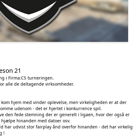
sæson 21
 gang i Firma:CS turneringen.
e for alle de deltagende virksomheder.
le kom hjem med vinder oplevelse, men virkeligheden er at der
ke komme udenom - det er hjertet i konkurrence spil.
eve den fede stemning der er generelt i ligaen, hvor der også er
for at hjælpe hinanden med datoer osv.
ld har udvist stor fairplay ånd overfor hinanden - det har virkelig
g !