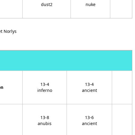
dust2
nuke
t Norlys
13-4
13-4
en
inferno
ancient
13-8
13-6
anubis
ancient