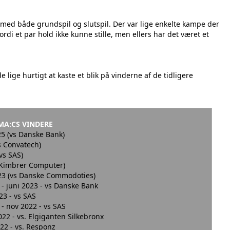
 med både grundspil og slutspil. Der var lige enkelte kampe der
fordi et par hold ikke kunne stille, men ellers har det været et
e lige hurtigt at kaste et blik på vinderne af de tidligere
RMA:CS VINDERE
5 (vs Danske Bank)
s Convatech)
4 (vs SAS)
 Kimbrer Computer)
23 (vs Danske Commodoties)
- juni 2023 - vs Danske Bank
2023 - vs SAS
- nov 2022 - vs SAS
2022 - vs. Elgiganten Silkebronx
l 2022 - vs. Responz