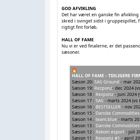
GOD AFVIKLING
Det har været en ganske fin afvikling
skred i svinget sidst i gruppespillet, 
rigtigt fint forløb.
HALL OF FAME
Nu vi er ved finalerne, er det passend
sæsoner.
HALL OF FAME - TIDLIGERE FI
Sæson 20:
SAS Ground
- mar 202
Sæson 19:
Rezponz
- dec 2024 (v
Sæson 18 :
Rezponz
- Juni 202
Sæson 17
:
SAS
- marts 2024 (vs
Sæson 16 :
BESTSELLER
- nov 20
Sæson 15 :
Danske Commodities
Sæson 14 :
team.blue
- marts 
Sæson 13 :
Danske Commodities
Sæson 12 :
Rekom esport
- juli 
Sæson 11 :
Responz #1
- apri