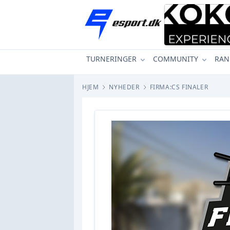
TURNERINGER
COMMUNITY
RAN
HJEM
NYHEDER
FIRMA:CS FINALER