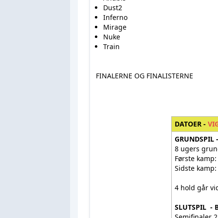
Dust2
Inferno
Mirage
Nuke
Train
FINALERNE OG FINALISTERNE
DATOER -
VI
GRUNDSPIL 
8 ugers grun
Første kam
Sidste kamp
4 hold går 
SLUTSPIL - 
Semifinaler