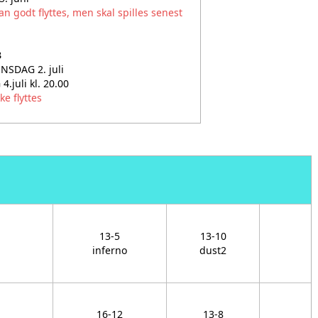
an godt flyttes, men skal spilles senest
3
: ONSDAG 2. juli
 4.juli kl. 20.00
ke flyttes
13-5
13-10
inferno
dust2
16-12
13-8