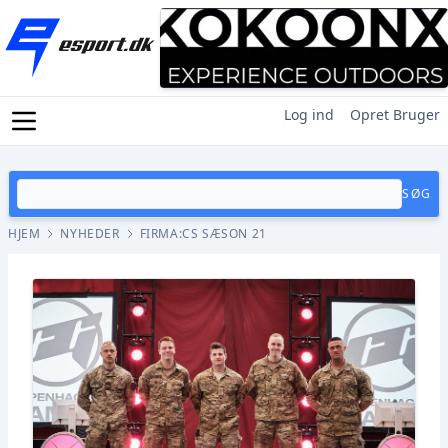
Log ind
Opret Bruger
SØG
HJEM
NYHEDER
FIRMA:CS SÆSON 21