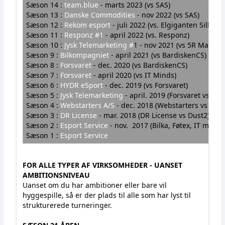
Sæson 14 :
team.blue
-
marts 2023 (vs SAS)
Sæson 13 :
Danske Commodities
-
nov 2022 (vs SAS)
Sæson 12 :
Rekom esport
- juli 2022 (vs. Elgiganten Silkebr
Sæson 11 :
Responz #1
- april 2022 (vs. Responz)
Sæson 10 :
Jysk Telemarketing #
1
- nov 2021 (vs 5R Market
Sæson 9 :
Bilkompagniet
- april 2021 (vs BardiskenCS)
Sæson 8 :
Forsvaret
- dec. 2020 (vs BardiskenCS)
Sæson 7 :
Forsvaret
- april 2020 (vs IT Minds)
Sæson 6 :
HYDR eSport
- dec. 2019 (vs Forsvaret)
Sæson 5 :
Jysk Telemarketing
- april. 2019 (Forsvaret
Sæson 4 :
Webstarters A/S
- dec. 2018 (Webstarters vs IT
Sæson 3 :
DR License
- mar. 2018 (DR License vs Dust2)
Sæson 2 :
Esport Service
- nov. 2017 (Bilka, Føtex, IT minds
Sæson 1 :
Esport Service
FOR ALLE TYPER AF VIRKSOMHEDER - UANSET
AMBITIONSNIVEAU
Uanset om du har ambitioner eller bare vil
hyggespille, så er der plads til alle som har lyst til
strukturerede turneringer.