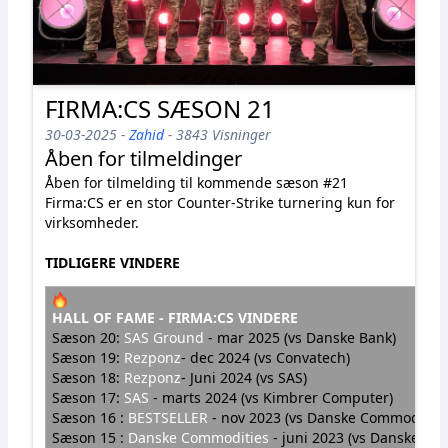
FIRMA:CS SÆSON 21
30-03-2025 -
Zahid
- 3843 Visninger
Åben for tilmeldinger
Åben for tilmelding til kommende sæson #21
Firma:CS er en stor Counter-Strike turnering kun for
virksomheder.
TIDLIGERE VINDERE
HALL OF FAME - FIRMA:CS VINDERE
Sæson 20:
SAS Ground
- mar 2025 (vs Danske Bank)
Sæson 19:
Rezponz
- dec 2024 (vs Convatech)
Sæson 18:
Rezponz
- Juni 2024 (vs SAS)
Sæson 17
:
SAS
- marts 2024 (vs Kimbrer Computer)
Sæson 16 :
BESTSELLER
- nov 2023 (vs Danske Commodotie
Sæson 15 :
Danske Commodities
-
juni
2023 (vs Danske Ban