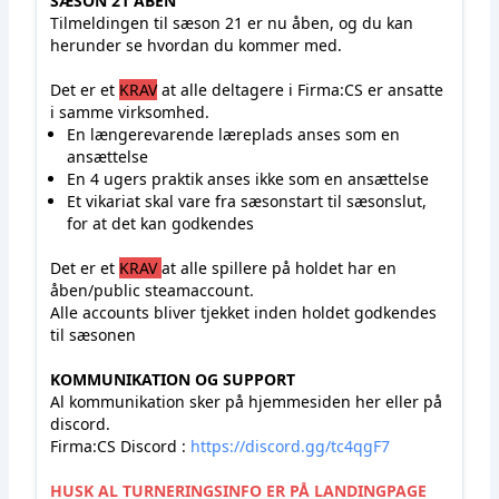
SÆSON 21 ÅBEN
Tilmeldingen til sæson 21 er nu åben, og du kan
herunder se hvordan du kommer med.
Det er et
KRAV
at alle deltagere i Firma:CS er ansatte
i samme virksomhed.
En længerevarende læreplads anses som en
ansættelse
En 4 ugers praktik anses ikke som en ansættelse
Et vikariat skal vare fra sæsonstart til sæsonslut,
for at det kan godkendes
Det er et
KRAV
at alle spillere på holdet har en
åben/public steamaccount.
Alle accounts bliver tjekket inden holdet godkendes
til sæsonen
KOMMUNIKATION OG SUPPORT
Al kommunikation sker på hjemmesiden her eller på
discord.
Firma:CS Discord :
https://discord.gg/tc4qgF7
HUSK AL TURNERINGSINFO ER PÅ LANDINGPAGE