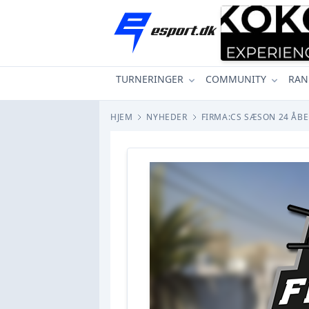
TURNERINGER
COMMUNITY
RAN
HJEM
NYHEDER
FIRMA:CS SÆSON 24 ÅB