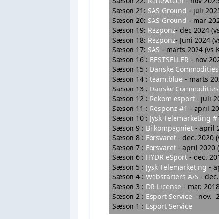
Sæson 22:
Renewtech
- nov 2025
Sæson 21:
SAS Ground
- juli 20
Sæson 20:
SAS Ground
- mar 20
Sæson 19:
Rezponz
- dec 2024 (v
Sæson 18:
Rezponz
- Juni 2024 (v
Sæson 17
:
SAS
- marts 2024 (vs
Sæson 16 :
BESTSELLER
- nov 20
Sæson 15 :
Danske Commodities
Sæson 14 :
team.blue
-
marts 20
Sæson 13 :
Danske Commodities
Sæson 12 :
Rekom esport
- juli 
Sæson 11 :
Responz #1
- april 
Sæson 10 :
Jysk Telemarketing #
Sæson 9 :
Bilkompagniet
- april
Sæson 8 :
Forsvaret
- dec. 2020 
Sæson 7 :
Forsvaret
- april 2020
Sæson 6 :
HYDR eSport
- dec. 20
Sæson 5 :
Jysk Telemarketing
- 
Sæson 4 :
Webstarters A/S
- dec
Sæson 3 :
DR License
- mar. 201
Sæson 2 :
Esport Service
- nov. 
Sæson 1 :
Esport Service