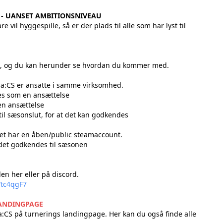
ER - UANSET AMBITIONSNIVEAU
 vil hyggespille, så er der plads til alle som har lyst til
en, og du kan herunder se hvordan du kommer med.
rma:CS er ansatte i samme virksomhed.
es som en ansættelse
 en ansættelse
 til sæsonslut, for at det kan godkendes
oldet har en åben/public steamaccount.
oldet godkendes til sæsonen
T
siden her eller på discord.
/tc4qgF7
LANDINGPAGE
rma:CS på turnerings landingpage.
Her kan du også finde alle