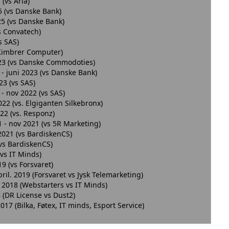
 (vs Arla)
25 (vs Danske Bank)
25 (vs Danske Bank)
s Convatech)
s SAS)
 Kimbrer Computer)
23 (vs Danske Commodoties)
-
juni
2023 (vs Danske Bank)
23 (vs SAS)
-
nov 2022 (vs SAS)
2022 (vs. Elgiganten Silkebronx)
2022 (vs. Responz)
1
- nov 2021 (vs 5R Marketing)
 2021 (vs BardiskenCS)
(vs BardiskenCS)
 (vs IT Minds)
19 (vs Forsvaret)
april. 2019 (Forsvaret vs Jysk Telemarketing)
. 2018 (Webstarters vs IT Minds)
8 (DR License vs Dust2)
2017 (Bilka, Føtex, IT minds, Esport Service)