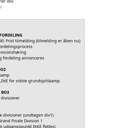
ner osv.
cs
/ FORDELING
0.00: Frist tilmelding (tilmelding er åben nu)
Fordelingsprocess
Divisionshøring
ig fordeling annonceres
BO2
e kamp
DLINE for sidste grundspilskamp.
- BO3
le divisioner
alle divisioner (undtagen div1)
 Grand Finale Division 1
om udgangspunkt IKKE flyttes)