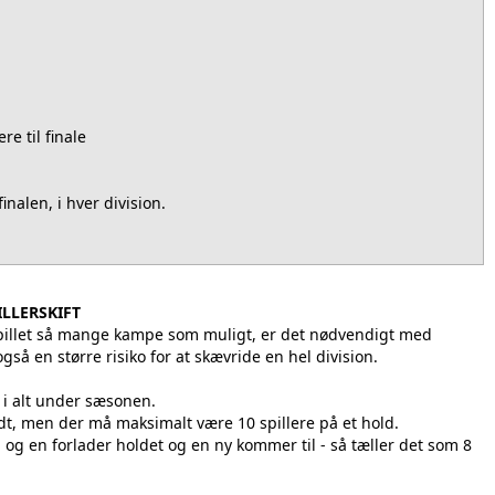
re til finale
inalen, i hver division.
ILLERSKIFT
spillet så mange kampe som muligt, er det nødvendigt med
gså en større risiko for at skævride en hel division.
re i alt under sæsonen.
adt, men der må maksimalt være 10 spillere på et hold.
t, og en forlader holdet og en ny kommer til - så tæller det som 8