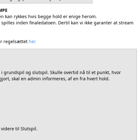
AMPE
men kan rykkes hvis begge hold er enige herom.
 spilles inden finaledatoen. Dertil kan vi ikke garanter at stream
er regelsættet
her
 grundspil og slutspil. Skulle overtid nå til et punkt, hvor
jort, skal en admin informeres, af en fra hvert hold.
idere til Slutspil.