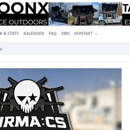
K & STATS
KALENDER
FAQ
SØG
KONTAKT
EN