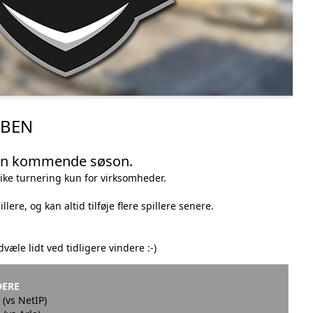
ÅBEN
den kommende søson.
rike turnering kun for virksomheder.
lere, og kan altid tilføje flere spillere senere.
dvæle lidt ved tidligere vindere :-)
DERE
 (vs NetIP)