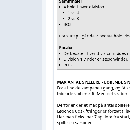
Semifinaler
4 hold i hver division
1 vs 4
2 vs 3
BO3
Fra slutspil går de 2 bedste hold vide
Finaler
De bedste i hver division mødes i f
Division 1 vinder er sæsonvinder.
BO3
MAX ANTAL SPILLERE - LØBENDE SP
For at holde kampene i gang, og få 
løbende spillerskift. Men det skaber o
Derfor er der et max på antal spille
Løbende udskiftninger er fortsat till
Har man f.eks. har 7 spillere fra star
spillere i sæsonen.