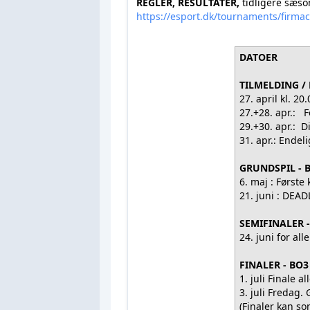
REGLER, RESULTATER,
tidligere sæso
https://esport.dk/tournaments/firma
DATOER
TILMELDING 
27. april kl. 2
27.+28. apr.: 
29.+30. apr.: 
31. apr.: Endel
GRUNDSPIL - 
6. maj : Først
21. juni : DEA
SEMIFINALER 
24. juni for al
FINALER - BO3
1. juli Finale 
3. juli Fredag.
(Finaler kan s