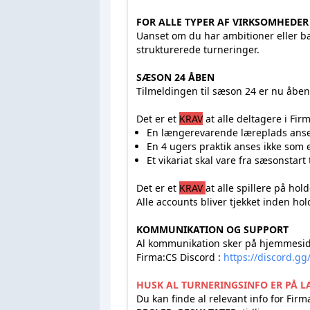
FOR ALLE TYPER AF VIRKSOMHED
Uanset om du har ambitioner eller bare
strukturerede turneringer.
SÆSON 24 ÅBEN
Tilmeldingen til sæson 24 er nu åb
Det er et
KRAV
at alle deltagere i Fi
En længerevarende læreplads ans
En 4 ugers praktik anses ikke som
Et vikariat skal vare fra sæsonstart
Det er et
KRAV
at alle spillere på h
Alle accounts bliver tjekket inden h
KOMMUNIKATION OG SUPPOR
Al kommunikation sker på hjemme
Firma:CS Discord :
https://discord.gg
HUSK AL TURNERINGSINFO ER PÅ 
Du kan finde al relevant info for Fi