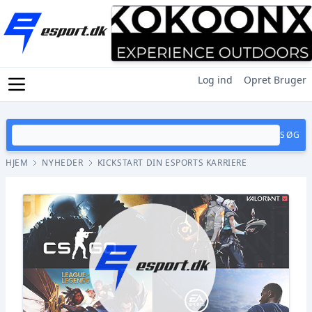
Log ind
Opret Bruger
SØG
HJEM
NYHEDER
KICKSTART DIN ESPORTS KARRIERE