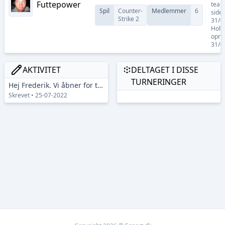
Futtepower
team
Spil
Counter-
Medlemmer
6
side
Strike 2
31/0
Hold
opret
31/0
AKTIVITET
DELTAGET I DISSE
TURNERINGER
Hej Frederik. Vi åbner for tilmeldinger omkring d. 5/8-2022
Skrevet • 25-07-2022