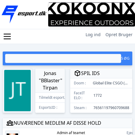
Log ind
Opret Bruger
SØG
Jonas
SPIL IDS
"BBlaster"
Doom :
Global Elite CSGO (GE)
Tirpan
FaceIT
1772
Tilmeldt esport.dk
01/07/2018
ELO :
EsportsID :
143
Steam :
76561197960709688
NUVÆRENDE MEDLEM AF DISSE HOLD
Admin
af teamet
Ejer 