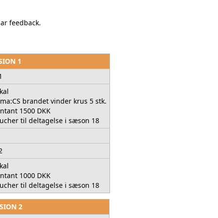
har feedback.
SION 1
 1
kal
rma:CS brandet vinder krus 5 stk.
ntant 1500 DKK
ucher til deltagelse i sæson 18
2
kal
ntant 1000 DKK
ucher til deltagelse i sæson 18
SION 2