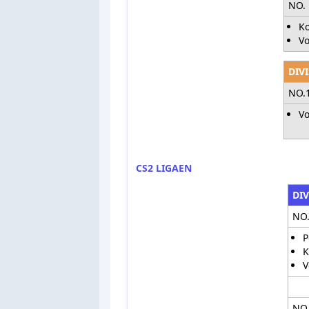
NO. 
Ko
Vo
DIVI
NO.
Vo
CS2 LIGAEN
DIV
NO.
P
K
V
NO.