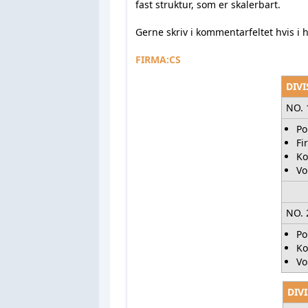
fast struktur, som er skalerbart.
Gerne skriv i kommentarfeltet hvis i 
FIRMA:CS
DIVI
NO.
Po
Fi
Ko
Vo
NO. 
Po
Ko
Vo
DIVI