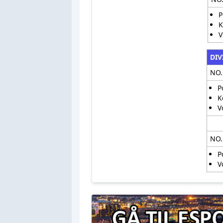
P
K
V
DIV
NO.
P
K
V
NO.
P
V