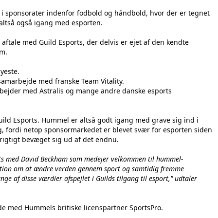
i sponsorater indenfor fodbold og håndbold, hvor der er tegnet
 altså også igang med esporten.
aftale med Guild Esports, der delvis er ejet af den kendte
am.
nyeste.
t samarbejde med franske Team Vitality.
bejder med Astralis og mange andre danske esports
ild Esports. Hummel er altså godt igang med grave sig ind i
ag, fordi netop sponsormarkedet er blevet svær for esporten siden
rigtigt bevæget sig ud af det endnu.
ports med David Beckham som medejer velkommen til hummel-
ition om at ændre verden gennem sport og samtidig fremme
nge af disse værdier afspejlet i Guilds tilgang til esport
," udtaler
jde med Hummels britiske licenspartner SportsPro.