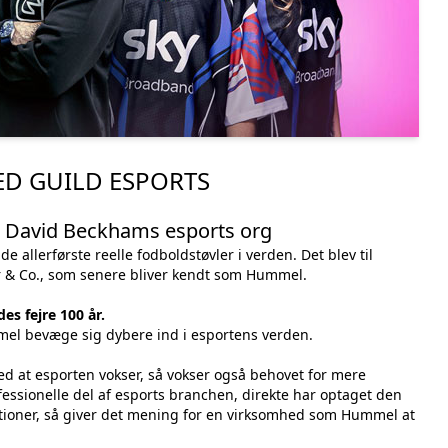
D GUILD ESPORTS
 David Beckhams esports org
e allerførste reelle fodboldstøvler i verden. Det blev til
 & Co., som senere bliver kendt som Hummel.
es fejre 100 år.
el bevæge sig dybere ind i esportens verden.
ed at esporten vokser, så vokser også behovet for mere
ofessionelle del af esports branchen, direkte har optaget den
tioner, så giver det mening for en virksomhed som Hummel at