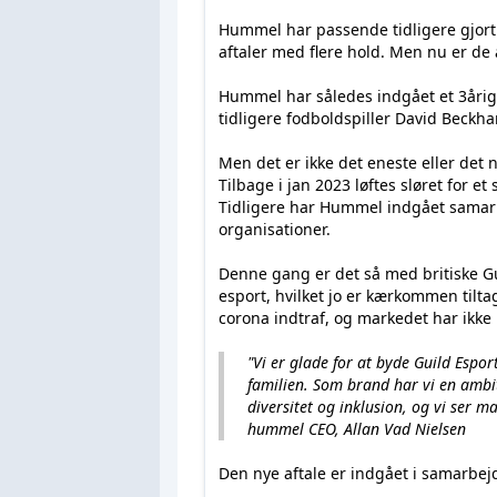
Hummel har passende tidligere gjort 
aftaler med flere hold. Men nu er de
Hummel har således indgået et 3årig 
tidligere fodboldspiller David Beckh
Men det er ikke det eneste eller det 
Tilbage i jan 2023 løftes sløret for e
Tidligere har Hummel indgået samar
organisationer.
Denne gang er det så med britiske Gu
esport, hvilket jo er kærkommen tilt
corona indtraf, og markedet har ikke 
"
Vi er glade for at byde Guild Es
familien. Som brand har vi en amb
diversitet og inklusion, og vi ser ma
hummel CEO, Allan Vad Nielsen
Den nye aftale er indgået i samarbe