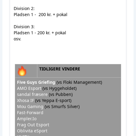
Division 2:
Pladsen 1 - 200 kr. + pokal
Division 3:
Pladsen 1 - 200 kr. + pokal
osv.
TIDLIGERE VINDERE
Five Guys Griefing
(vs Floki Management)
AMO Esport
(vs Hyggeholdet)
sandal fræsere
(vs Pubben)
Xhosa IF
(vs Yeppa E-sport)
Mou Gaming
(vs Smurfs Silver)
Fast-Forward
Ampler.Io
Frag Out Esport
Oblivita eSport