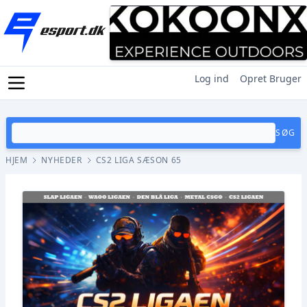
Log ind
Opret Bruger
SØG
HJEM
NYHEDER
CS2 LIGA SÆSON 65