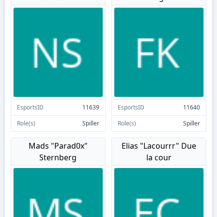
EsportsID
11639
EsportsID
11640
Role(s)
Spiller
Role(s)
Spiller
Mads "Parad0x"
Elias "Lacourrr" Due
Sternberg
la cour