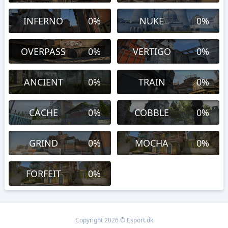
INFERNO
0%
NUKE
0%
OVERPASS
0%
VERTIGO
0%
ANCIENT
0%
TRAIN
0%
CACHE
0%
COBBLE
0%
GRIND
0%
MOCHA
0%
FORFEIT
0%
Copyright 2026 © Esport.dk