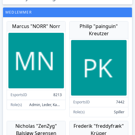
MEDLEMMER
Marcus "NORR" Norr
Philip "painguin"
Kreutzer
EsportsID
8213
EsportsID
7442
Role(s)
Admin, Leder, Kampleder, Spiller
Role(s)
Spiller
Nicholas "ZenZyg"
Frederik "freddyfræk"
Balsløw Sørensen
Krüger