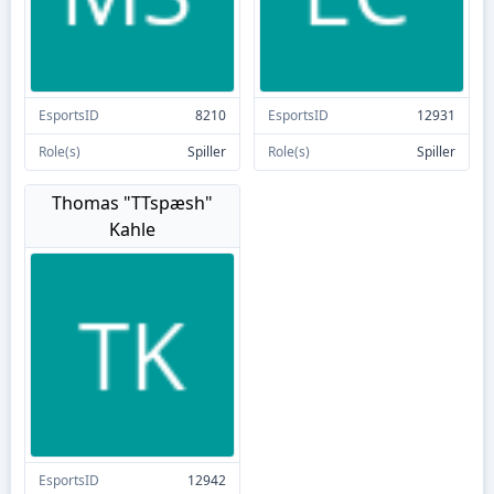
EsportsID
8210
EsportsID
12931
Role(s)
Spiller
Role(s)
Spiller
Thomas "TTspæsh"
Kahle
EsportsID
12942