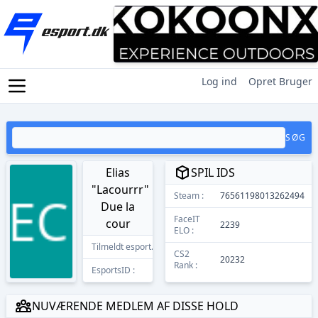
Log ind
Opret Bruger
SØG
Elias
SPIL IDS
"Lacourrr"
Steam :
76561198013262494
Due la
FaceIT
cour
2239
ELO :
Tilmeldt esport.dk
09/05/2024
CS2
20232
Rank :
EsportsID :
12931
NUVÆRENDE MEDLEM AF DISSE HOLD