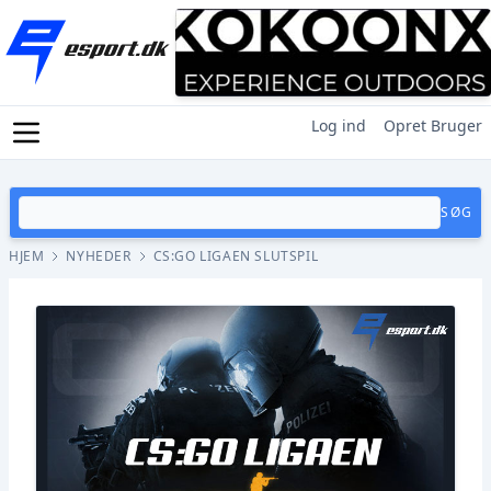
Log ind
Opret Bruger
SØG
HJEM
NYHEDER
CS:GO LIGAEN SLUTSPIL