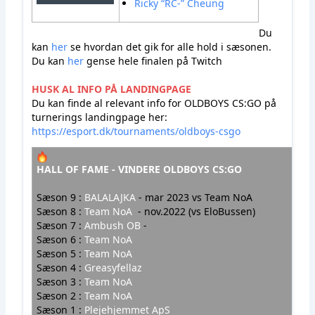
Ricky “RC-” Cheung
Du
kan
her
se hvordan det gik for alle hold i sæsonen.
Du kan
her
gense hele finalen på Twitch
HUSK AL INFO PÅ LANDINGPAGE
Du kan finde al relevant info for OLDBOYS CS:GO på
turnerings landingpage her:
https://esport.dk/tournaments/oldboys-csgo
HALL OF FAME - VINDERE OLDBOYS CS:GO
Sæson 9 :
BALALAJKA
- mar 2023 vs Team NoA
Sæson 8 :
Team NoA
- nov.2022 (vs EloBussen)
Sæson 7 :
Ambush OB
-
Sæson 6 :
Team NoA
Sæson 5 :
Team NoA
Sæson 4 :
Greasyfellaz
Sæson 3 :
Team NoA
Sæson 2 :
Team NoA
Sæson 1 :
Plejehjemmet ApS