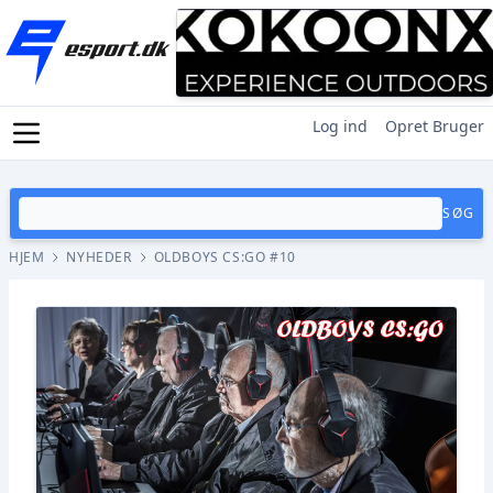
Log ind
Opret Bruger
SØG
HJEM
NYHEDER
OLDBOYS CS:GO #10