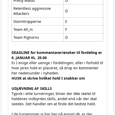
Pretty Maids
D
Relentless aggressive
D
Attackers
Stormtropperne
E
Team All_in
F
Team Pighorns
D
DEADLINE for kommentarer/ønsker til fordeling er
6. JANUAR KL. 20.00
Er I enige eller uenige i fordelingen, eller i forhold til
hvor jeres hold er placeret, så drop en kommenter
her nedenunder i nyheden.
HUSK at skrive hvilket hold I snakker om
UDJÆVNING AF SKILLS
Typisk i elite turneringer, bliver der ikke skelet til
holdenes indbyrdes skills, andet end når der skal
seedes. Det handler om at finde det bedste hold.
I de turneringer vi har her på esport.dk, er der