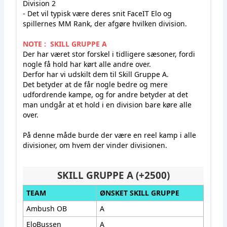
Division 2
- Det vil typisk være deres snit FaceIT Elo og
spillernes MM Rank, der afgøre hvilken division.
NOTE : SKILL GRUPPE A
Der har været stor forskel i tidligere sæsoner, fordi
nogle få hold har kørt alle andre over.
Derfor har vi udskilt dem til Skill Gruppe A.
Det betyder at de får nogle bedre og mere
udfordrende kampe, og for andre betyder at det
man undgår at et hold i en division bare køre alle
over.
På denne måde burde der være en reel kamp i alle
divisioner, om hvem der vinder divisionen.
SKILL GRUPPE A (+2500)
TEAM
ØNSKET SKILL GRUPPE
Ambush OB
A
EloBussen
A