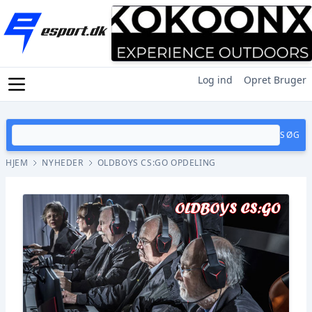
Log ind
Opret Bruger
SØG
HJEM
NYHEDER
OLDBOYS CS:GO OPDELING