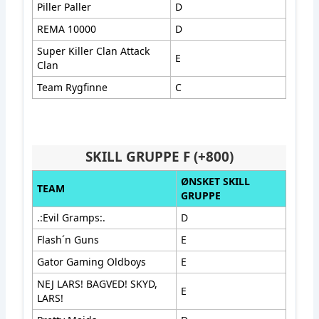
Piller Paller
D
REMA 10000
D
Super Killer Clan Attack
E
Clan
Team Rygfinne
C
SKILL GRUPPE F (+800)
ØNSKET SKILL
TEAM
GRUPPE
.:Evil Gramps:.
D
Flash´n Guns
E
Gator Gaming Oldboys
E
NEJ LARS! BAGVED! SKYD,
E
LARS!