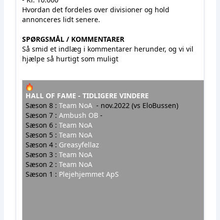
Hvordan det fordeles over divisioner og hold
annonceres lidt senere.
SPØRGSMÅL / KOMMENTARER
Så smid et indlæg i kommentarer herunder, og vi vil
hjælpe så hurtigt som muligt
HALL OF FAME - TIDLIGERE VINDERE
Sæson 8 :
Team NoA
- nov.2022 (vs EloBussen)
Sæson 7 :
Ambush OB
-
Sæson 6 :
Team NoA
Sæson 5 :
Team NoA
Sæson 4 :
Greasyfellaz
Sæson 3 :
Team NoA
Sæson 2 :
Team NoA
Sæson 1 :
Plejehjemmet ApS