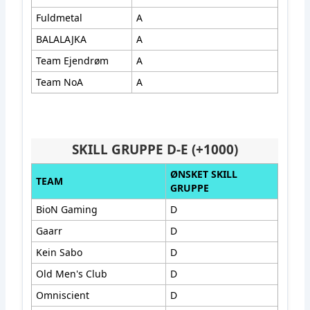
Fuldmetal
A
BALALAJKA
A
Team Ejendrøm
A
Team NoA
A
SKILL GRUPPE D-E (+1000)
ØNSKET SKILL
TEAM
GRUPPE
BioN Gaming
D
Gaarr
D
Kein Sabo
D
Old Men's Club
D
Omniscient
D