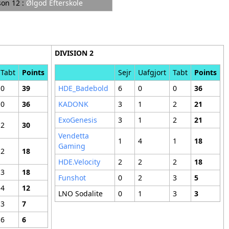
on 12 :
Ølgod Efterskole
DIVISION 2
Tabt
Points
Sejr
Uafgjort
Tabt
Points
0
39
HDE_Badebold
6
0
0
36
0
36
KADONK
3
1
2
21
ExoGenesis
3
1
2
21
2
30
Vendetta
1
4
1
18
Gaming
2
18
HDE.Velocity
2
2
2
18
3
18
Funshot
0
2
3
5
4
12
LNO Sodalite
0
1
3
3
3
7
6
6