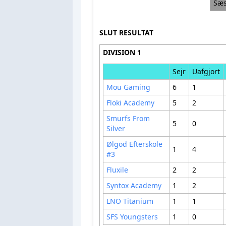
Sæs
SLUT RESULTAT
DIVISION 1
Sejr
Uafgjort
Mou Gaming
6
1
Floki Academy
5
2
Smurfs From
5
0
Silver
Ølgod Efterskole
1
4
#3
Fluxile
2
2
Syntox Academy
1
2
LNO Titanium
1
1
SFS Youngsters
1
0