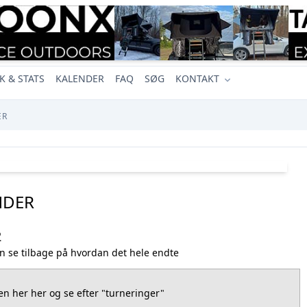
K & STATS
KALENDER
FAQ
SØG
KONTAKT
ER
NDER
2
 se tilbage på hvordan det hele endte
den her her og se efter "turneringer"