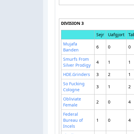
DIVISION 3
Sejr
Uafgjort
Ta
Mujafa
6
0
0
Banden
Smurfs From
4
1
1
Silver Prodigy
HDE.Grinders
3
2
1
So Fucking
3
1
2
Cologne
Obliviate
2
0
4
Female
Federal
Bureau of
1
0
4
Incels