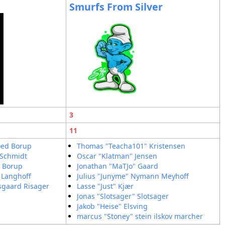
Smurfs From Silver
3
11
oed Borup
Thomas "Teacha101" Kristensen
 Schmidt
Oscar "Klatman" Jensen
d Borup
Jonathan "MaTJo" Gaard
 Langhoff
Julius "Junyme" Nymann Meyhoff
sgaard Risager
Lasse "Just" Kjær
Jonas "Slotsager" Slotsager
Jakob "Heise" Elsving
marcus "Stoney" stein ilskov marcher