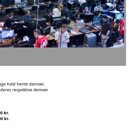
an begge hold hente demoer.
l deres respektive demoer
0 kr.
0 kr.