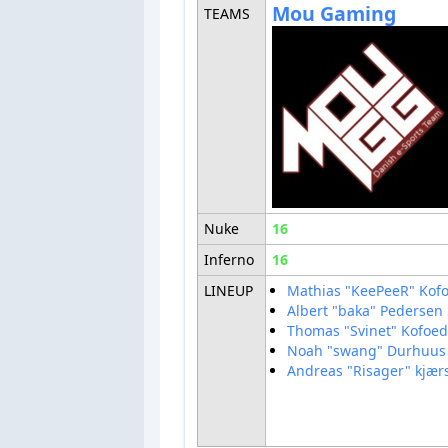
Mou Gaming
TEAMS
Nuke
16
Inferno
16
LINEUP
Mathias "KeePeeR" Kof
Albert "baka" Pedersen
Thomas "Svinet" Kofoe
Noah "swang" Durhuus
Andreas "Risager" kjær