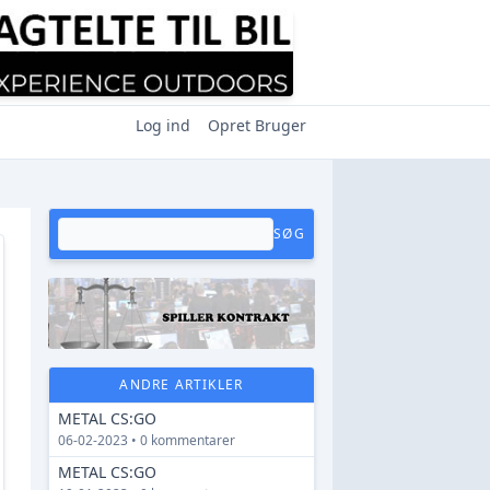
Log ind
Opret Bruger
SØG
ANDRE ARTIKLER
METAL CS:GO
06-02-2023 • 0 kommentarer
METAL CS:GO