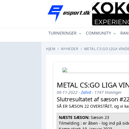
TURNERINGER
COMMUNITY
RAN
HJEM
NYHEDER
METAL CS:GO LIGA VIND
METAL CS:GO LIGA VI
06-11-2022 -
Zahid
- 1747 Visninger
Slutresultatet af sæson #2
SÅ ER SÆSON 22 OVERSTÅET, og vi kan
NÆSTE SÆSON:
Sæson 23
Tilmelding : er åben - log ind på si
Kamp start: 10. januar 2023