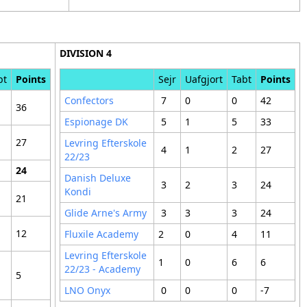
DIVISION 4
bt
Points
Sejr
Uafgjort
Tabt
Points
Confectors
7
0
0
42
36
Espionage DK
5
1
5
33
27
Levring Efterskole
4
1
2
27
22/23
24
Danish Deluxe
3
2
3
24
Kondi
21
Glide Arne's Army
3
3
3
24
12
Fluxile Academy
2
0
4
11
Levring Efterskole
1
0
6
6
22/23 - Academy
5
LNO Onyx
0
0
0
-7