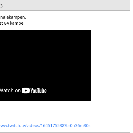
23
inalekampen.
et 84 kampe.
/www.twitch.tv/videos/1645175538?t=0h36m30s