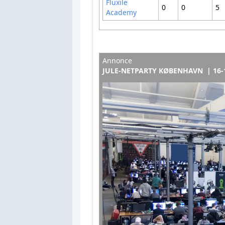
Fluxile
0
0
5
Academy
Annonce
JULE-NETPARTY KØBENHAVN | 16-1