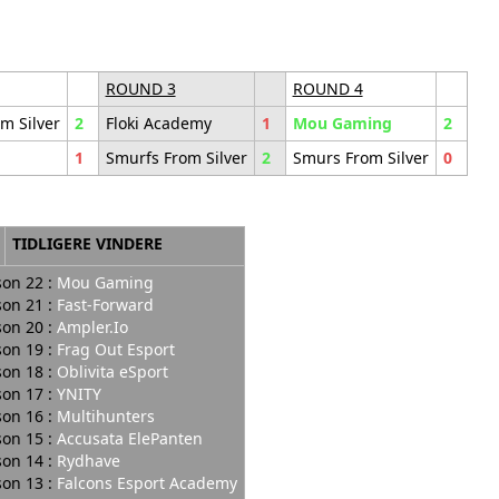
ROUND 3
ROUND 4
m Silver
2
Floki Academy
1
Mou Gaming
2
1
Smurfs From Silver
2
Smurs From Silver
0
TIDLIGERE VINDERE
on 22 :
Mou Gaming
on 21 :
Fast-Forward
on 20 :
Ampler.Io
on 19 :
Frag Out Esport
on 18 :
Oblivita eSport
on 17 :
YNITY
on 16 :
Multihunters
on 15 :
Accusata ElePanten
on 14 :
Rydhave
on 13 :
Falcons Esport Academy