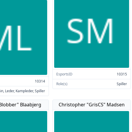
EsportsID
10315
10314
Role(s)
Spiller
n, Leder, Kampleder, Spiller
Blobber" Blaabjerg
Christopher "GrisCS" Madsen