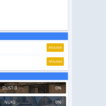
Afsluttet
Afsluttet
DUST II
0%
NUKE
0%