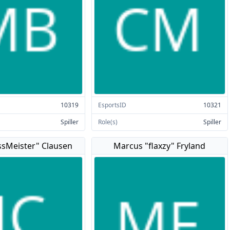
10319
EsportsID
10321
Spiller
Role(s)
Spiller
ssMeister" Clausen
Marcus "flaxzy" Fryland