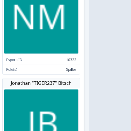
EsportsID
10322
Role(s)
Spiller
Jonathan "TIGER237" Bitsch