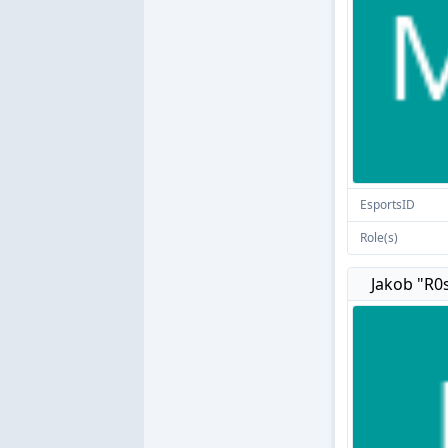
EsportsID
Role(s)
Jakob "R0