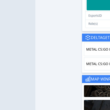
EsportsID
Role(s)
DELTAGET
METAL CS:GO L
METAL CS:GO L
MAP WIN