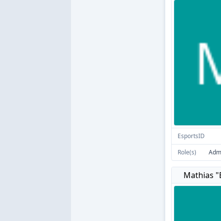
EsportsID
Role(s)
Admi
Mathias "