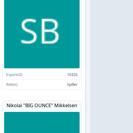
EsportsID
10320
Role(s)
Spiller
Nikolai "BIG OUNCE" Mikkelsen