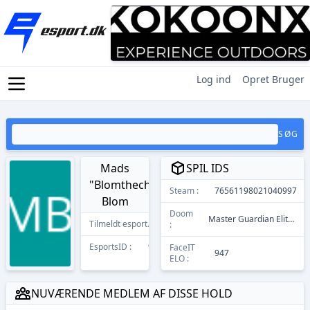
Log ind
Opret Bruger
SØG
Mads
SPIL IDS
"Blomthechamp"
Steam :
76561198021040997
Blom
Doom
Master Guardian Elite (MGE)
Tilmeldt esport.dk
23/09/2021
:
EsportsID :
9432
FaceIT
947
ELO :
NUVÆRENDE MEDLEM AF DISSE HOLD