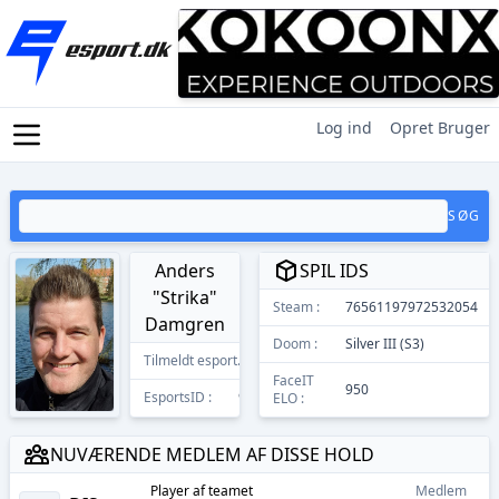
Log ind
Opret Bruger
SØG
Anders
SPIL IDS
"Strika"
Steam :
76561197972532054
Damgren
Doom :
Silver III (S3)
Tilmeldt esport.dk
23/09/2021
FaceIT
950
EsportsID :
9409
ELO :
NUVÆRENDE MEDLEM AF DISSE HOLD
Player
af teamet
Medlem