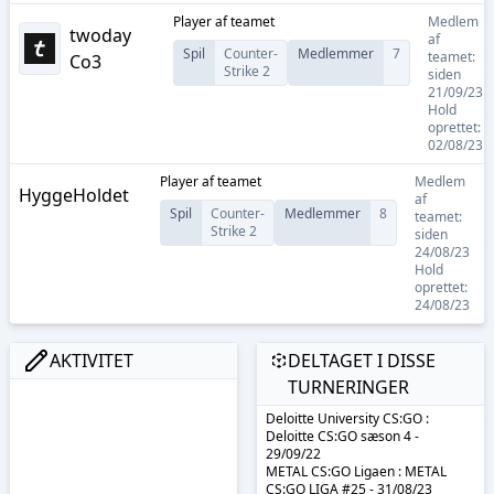
Player
af teamet
Medlem
twoday
af
Spil
Counter-
Medlemmer
7
teamet:
Co3
Strike 2
siden
21/09/23
Hold
oprettet:
02/08/23
Player
af teamet
Medlem
HyggeHoldet
af
Spil
Counter-
Medlemmer
8
teamet:
Strike 2
siden
24/08/23
Hold
oprettet:
24/08/23
AKTIVITET
DELTAGET I DISSE
TURNERINGER
Deloitte University CS:GO :
Deloitte CS:GO sæson 4 -
29/09/22
METAL CS:GO Ligaen : METAL
CS:GO LIGA #25 - 31/08/23