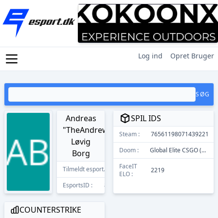
Log ind
Opret Bruger
SØG
Andreas
SPIL IDS
"TheAndrew"
Steam :
76561198071439221
Løvig
Doom :
Global Elite CSGO (GE)
Borg
FaceIT
Tilmeldt esport.dk
27/01/2021
2219
ELO :
EsportsID :
8092
COUNTERSTRIKE