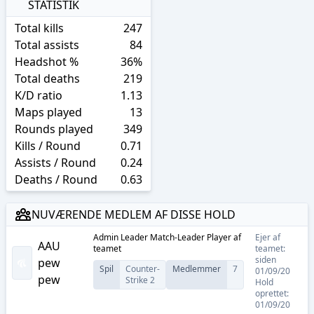
STATISTIK
Total kills
247
Total assists
84
Headshot %
36%
Total deaths
219
K/D ratio
1.13
Maps played
13
Rounds played
349
Kills / Round
0.71
Assists / Round
0.24
Deaths / Round
0.63
NUVÆRENDE MEDLEM AF DISSE HOLD
Admin Leader Match-Leader Player
af
Ejer af
AAU
teamet
teamet:
siden
pew
Spil
Counter-
Medlemmer
7
01/09/20
pew
Strike 2
Hold
oprettet:
01/09/20