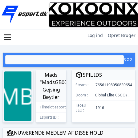
Log ind
Opret Bruger
SØG
Mads
SPIL IDS
"MadsGB007"
Steam :
76561198050839654
Gejsing
Doom :
Global Elite CSGO (GE)
Bøytler
FaceIT
Tilmeldt esport.dk
18/12/2019
1916
ELO :
EsportsID :
4553
NUVÆRENDE MEDLEM AF DISSE HOLD