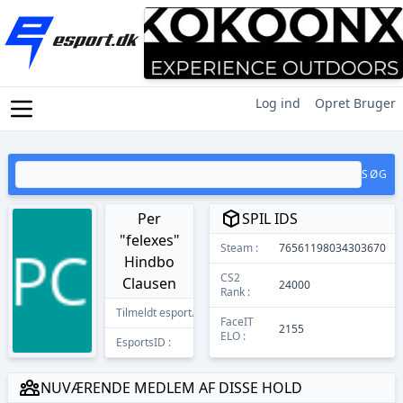
Log ind
Opret Bruger
SØG
Per
SPIL IDS
"felexes"
Steam :
76561198034303670
Hindbo
CS2
Clausen
24000
Rank :
Tilmeldt esport.dk
22/04/2026
FaceIT
2155
ELO :
EsportsID :
14111
NUVÆRENDE MEDLEM AF DISSE HOLD