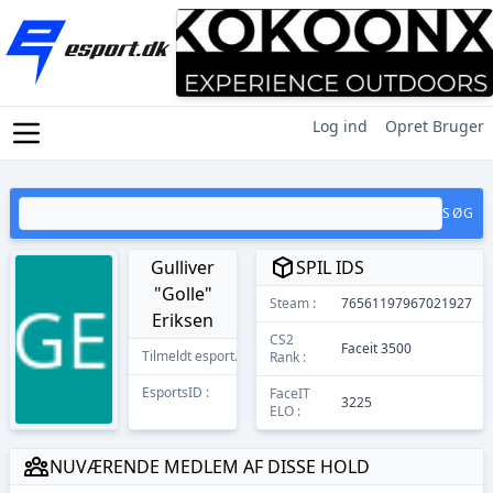
Log ind
Opret Bruger
SØG
Gulliver
SPIL IDS
"Golle"
Steam :
76561197967021927
Eriksen
CS2
Faceit 3500
Tilmeldt esport.dk
22/01/2026
Rank :
EsportsID :
13991
FaceIT
3225
ELO :
NUVÆRENDE MEDLEM AF DISSE HOLD