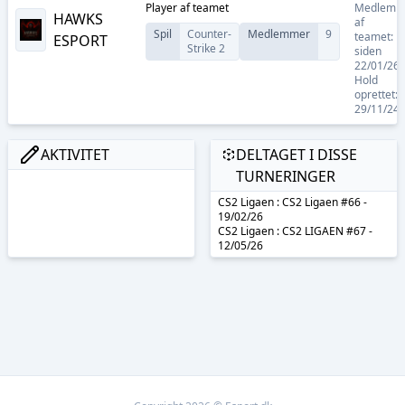
Player
af teamet
Medlem
HAWKS
af
Spil
Counter-
Medlemmer
9
teamet:
ESPORT
Strike 2
siden
22/01/26
Hold
oprettet:
29/11/24
AKTIVITET
DELTAGET I DISSE
TURNERINGER
CS2 Ligaen : CS2 Ligaen #66 -
19/02/26
CS2 Ligaen : CS2 LIGAEN #67 -
12/05/26