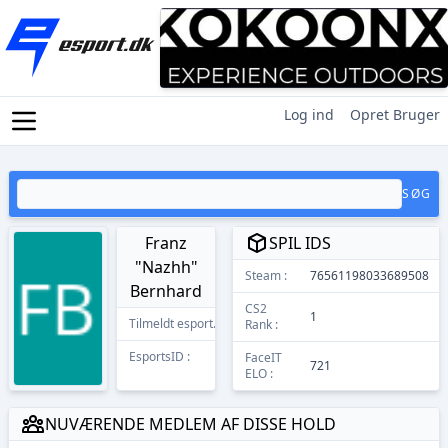
Log ind
Opret Bruger
SØG
Franz
SPIL IDS
"Nazhh"
Steam :
76561198033689508
Bernhard
CS2
1
Tilmeldt esport.dk
11/12/2025
Rank :
EsportsID :
13853
FaceIT
721
ELO :
NUVÆRENDE MEDLEM AF DISSE HOLD