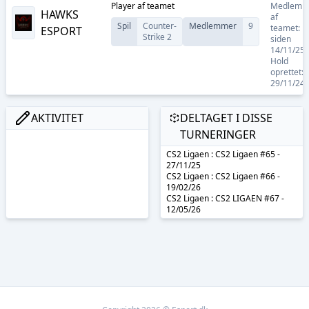
Player
af teamet
Medlem
HAWKS
af
Spil
Counter-
Medlemmer
9
teamet:
ESPORT
Strike 2
siden
14/11/25
Hold
oprettet:
29/11/24
AKTIVITET
DELTAGET I DISSE
TURNERINGER
CS2 Ligaen : CS2 Ligaen #65 -
27/11/25
CS2 Ligaen : CS2 Ligaen #66 -
19/02/26
CS2 Ligaen : CS2 LIGAEN #67 -
12/05/26