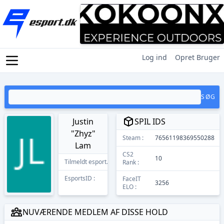
Log ind
Opret Bruger
SØG
Justin
SPIL IDS
"Zhyz"
Steam :
76561198369550288
Lam
CS2
10
Tilmeldt esport.dk
14/11/2025
Rank :
EsportsID :
13804
FaceIT
3256
ELO :
NUVÆRENDE MEDLEM AF DISSE HOLD