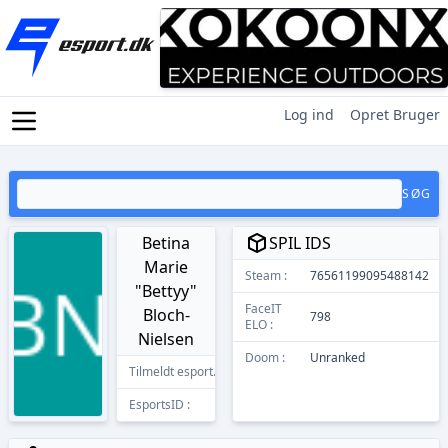
Log ind
Opret Bruger
SØG
Betina
SPIL IDS
Marie
Steam :
76561199095488142
"Bettyy"
FaceIT
Bloch-
798
ELO :
Nielsen
Doom :
Unranked
Tilmeldt esport.dk
23/08/2023
EsportsID :
12414